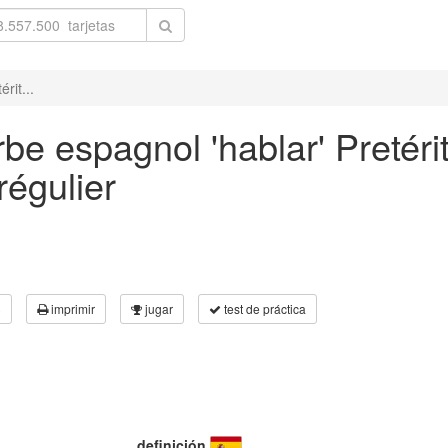
rit...
be espagnol 'hablar' Pretér
régulier
3
imprimir
jugar
test de práctica
definición