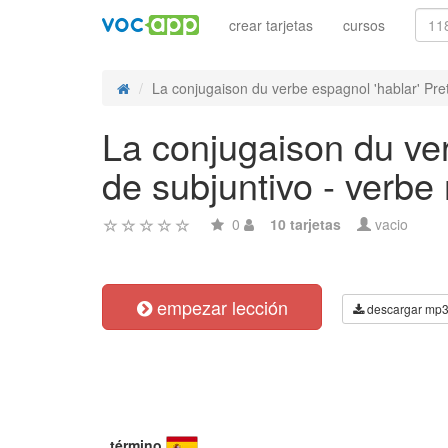
crear tarjetas
cursos
La conjugaison du verbe espagnol 'hablar' Preté
La conjugaison du ver
de subjuntivo - verbe 
0
10 tarjetas
vacio
empezar lección
descargar mp
término