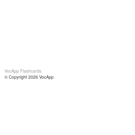
VocApp Flashcards
© Copyright 2026 VocApp
02-798 Mielczarskiego 8/58
Warsaw, Poland (EU)