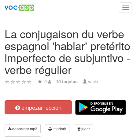
Toggl
navig
La conjugaison du verbe
espagnol 'hablar' pretérito
imperfecto de subjuntivo -
verbe régulier
0
10 tarjetas
vacio
empezar lección
descargar mp3
imprimir
jugar