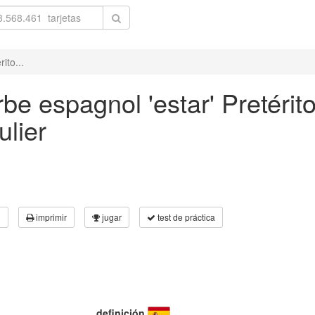
ito...
be espagnol 'estar' Pretéri
ulier
3
imprimir
jugar
test de práctica
definición