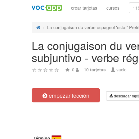
crear tarjetas
cursos
La conjugaison du verbe espagnol 'estar' Pretér
La conjugaison du ver
subjuntivo - verbe rég
0
10 tarjetas
vacio
empezar lección
descargar mp
término