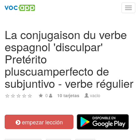
Toggl
navig
La conjugaison du verbe
espagnol 'disculpar'
Pretérito
pluscuamperfecto de
subjuntivo - verbe régulier
0
10 tarjetas
vacio
empezar lección