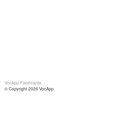
VocApp Flashcards
© Copyright 2026 VocApp
02-798 Mielczarskiego 8/58
Warsaw, Poland (EU)