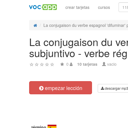
crear tarjetas
cursos
La conjugaison du verbe espagnol 'difuminar' p
La conjugaison du ver
subjuntivo - verbe rég
0
10 tarjetas
vacio
empezar lección
descargar mp
término