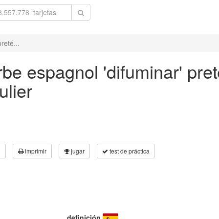
reté...
be espagnol 'difuminar' pret
ulier
3
imprimir
jugar
test de práctica
definición