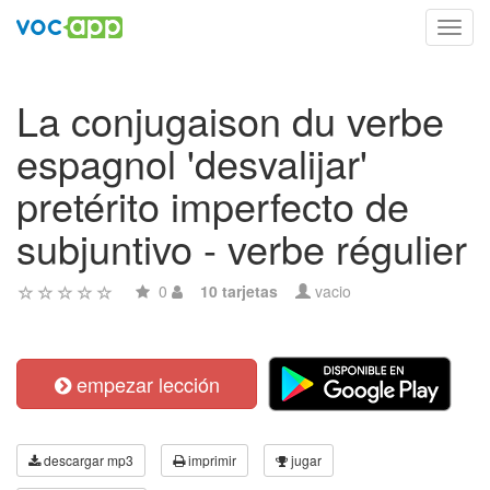
Toggl
navig
La conjugaison du verbe
espagnol 'desvalijar'
pretérito imperfecto de
subjuntivo - verbe régulier
0
10 tarjetas
vacio
empezar lección
descargar mp3
imprimir
jugar