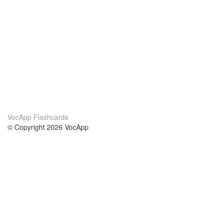
VocApp Flashcards
© Copyright 2026 VocApp
02-798 Mielczarskiego 8/58
Warsaw, Poland (EU)