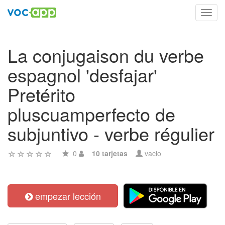
Toggl
navig
La conjugaison du verbe
espagnol 'desfajar'
Pretérito
pluscuamperfecto de
subjuntivo - verbe régulier
0
10 tarjetas
vacio
empezar lección