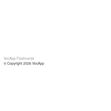
VocApp Flashcards
© Copyright 2026 VocApp
02-798 Mielczarskiego 8/58
Warsaw, Poland (EU)