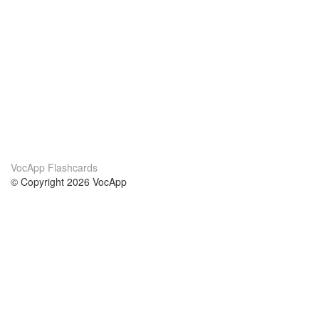
VocApp Flashcards
© Copyright 2026 VocApp
02-798 Mielczarskiego 8/58
Warsaw, Poland (EU)