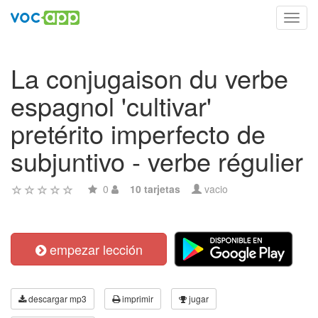
Toggl
navig
La conjugaison du verbe
espagnol 'cultivar'
pretérito imperfecto de
subjuntivo - verbe régulier
0
10 tarjetas
vacio
empezar lección
descargar mp3
imprimir
jugar