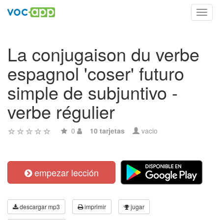
Toggl
navig
La conjugaison du verbe
espagnol 'coser' futuro
simple de subjuntivo -
verbe régulier
0
10 tarjetas
vacio
empezar lección
descargar mp3
imprimir
jugar