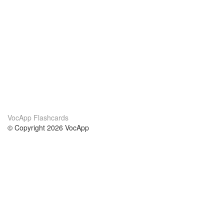
VocApp Flashcards
© Copyright 2026 VocApp
02-798 Mielczarskiego 8/58
Warsaw, Poland (EU)