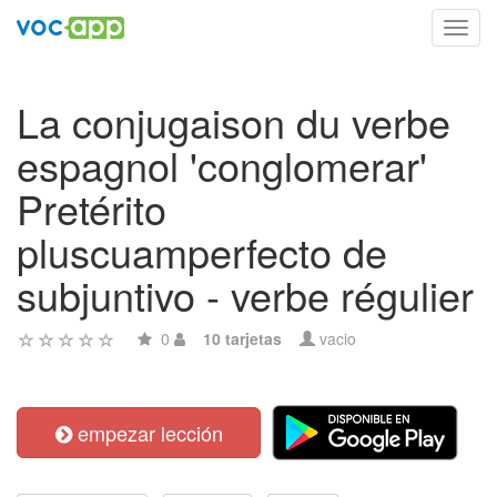
Toggl
navig
La conjugaison du verbe
espagnol 'conglomerar'
Pretérito
pluscuamperfecto de
subjuntivo - verbe régulier
0
10 tarjetas
vacio
empezar lección