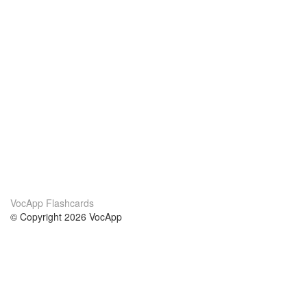
VocApp Flashcards
© Copyright 2026 VocApp
02-798 Mielczarskiego 8/58
Warsaw, Poland (EU)