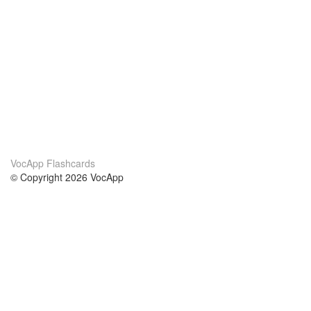
VocApp Flashcards
© Copyright 2026 VocApp
02-798 Mielczarskiego 8/58
Warsaw, Poland (EU)