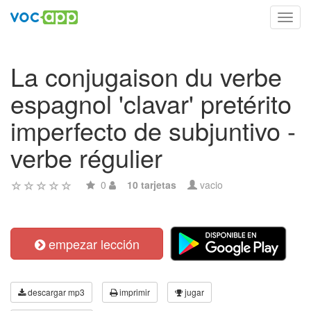
Toggl
navig
La conjugaison du verbe
espagnol 'clavar' pretérito
imperfecto de subjuntivo -
verbe régulier
0
10 tarjetas
vacio
empezar lección
descargar mp3
imprimir
jugar