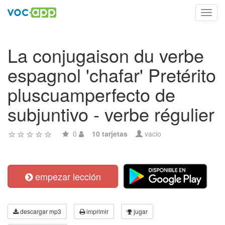
Toggl
navig
La conjugaison du verbe
espagnol 'chafar' Pretérito
pluscuamperfecto de
subjuntivo - verbe régulier
0
10 tarjetas
vacio
empezar lección
descargar mp3
imprimir
jugar