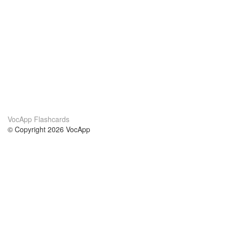
VocApp Flashcards
© Copyright 2026 VocApp
02-798 Mielczarskiego 8/58
Warsaw, Poland (EU)