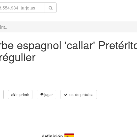
it...
be espagnol 'callar' Pretéri
régulier
3
imprimir
jugar
test de práctica
definición