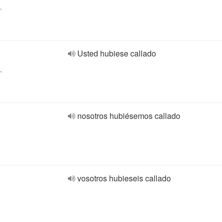
,
Usted hubiese callado
,
nosotros hubiésemos callado
vosotros hubieseis callado