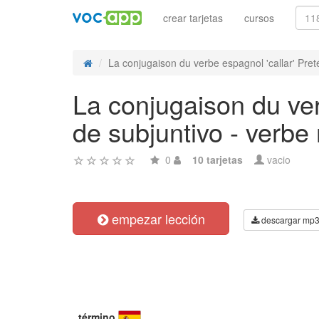
crear tarjetas
cursos
La conjugaison du verbe espagnol 'callar' Pretér
La conjugaison du ver
de subjuntivo - verbe 
0
10 tarjetas
vacio
empezar lección
descargar mp
término