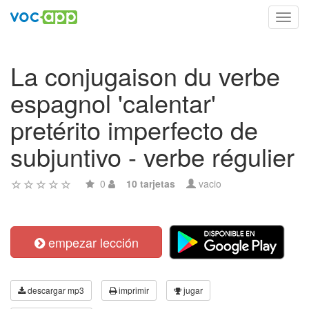
Toggl
navig
La conjugaison du verbe
espagnol 'calentar'
pretérito imperfecto de
subjuntivo - verbe régulier
0
10 tarjetas
vacio
empezar lección
descargar mp3
imprimir
jugar