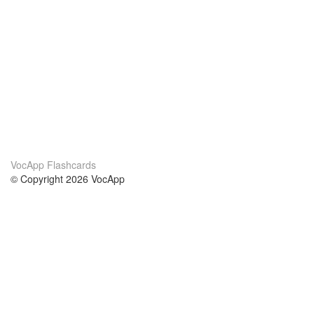
VocApp Flashcards
© Copyright 2026 VocApp
02-798 Mielczarskiego 8/58
Warsaw, Poland (EU)