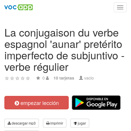
Toggl
navig
La conjugaison du verbe
espagnol 'aunar' pretérito
imperfecto de subjuntivo -
verbe régulier
0
10 tarjetas
vacio
empezar lección
descargar mp3
imprimir
jugar