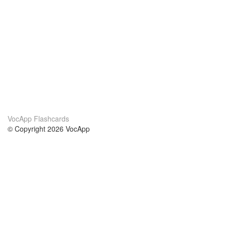
VocApp Flashcards
© Copyright 2026 VocApp
02-798 Mielczarskiego 8/58
Warsaw, Poland (EU)