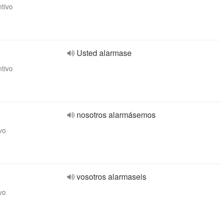
ntivo
Usted alarmase
ntivo
nosotros alarmásemos
vo
vosotros alarmaseis
vo