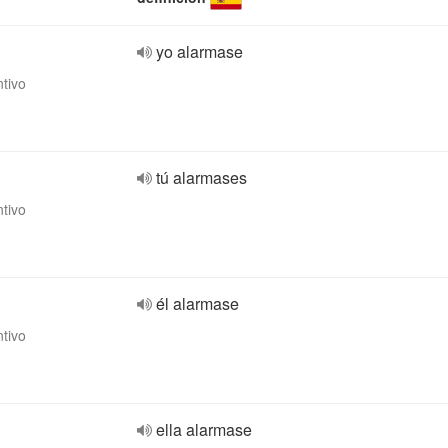
yo alarmase
ntivo
tú alarmases
ntivo
él alarmase
ntivo
ella alarmase