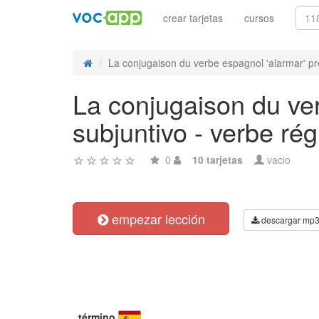
crear tarjetas
cursos
La conjugaison du verbe espagnol 'alarmar' pre
La conjugaison du ver
subjuntivo - verbe rég
0
10 tarjetas
vacio
empezar lección
descargar mp
término