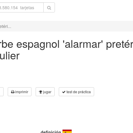
téri...
be espagnol 'alarmar' pretér
ulier
3
imprimir
jugar
test de práctica
definición