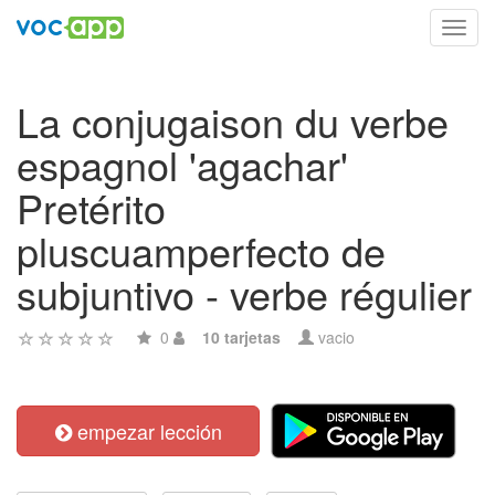
Toggl
navig
La conjugaison du verbe
espagnol 'agachar'
Pretérito
pluscuamperfecto de
subjuntivo - verbe régulier
0
10 tarjetas
vacio
empezar lección