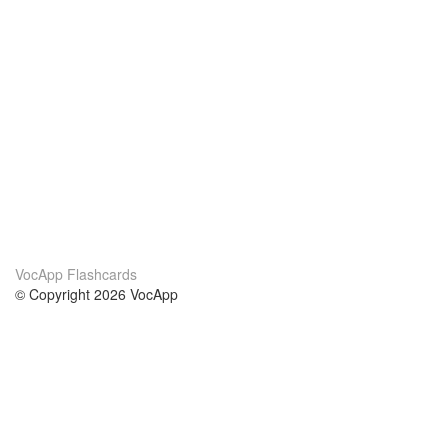
VocApp Flashcards
© Copyright 2026 VocApp
02-798 Mielczarskiego 8/58
Warsaw, Poland (EU)