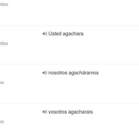
ntivo
Usted agachara
ntivo
nosotros agacháramos
vo
vosotros agacharais
vo