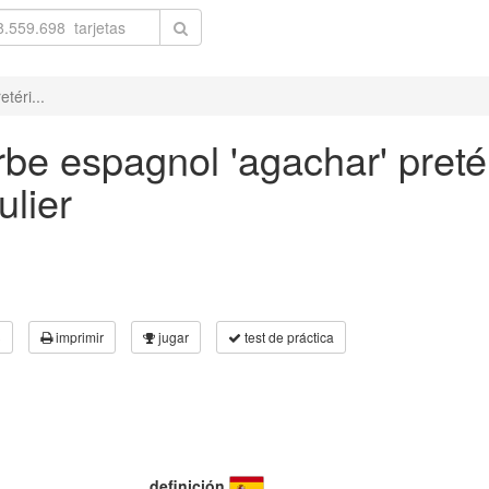
téri...
be espagnol 'agachar' preté
ulier
3
imprimir
jugar
test de práctica
definición