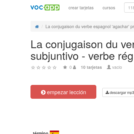
crear tarjetas
cursos
La conjugaison du verbe espagnol 'agachar' pre
La conjugaison du ver
subjuntivo - verbe rég
0
10 tarjetas
vacio
empezar lección
descargar mp
término