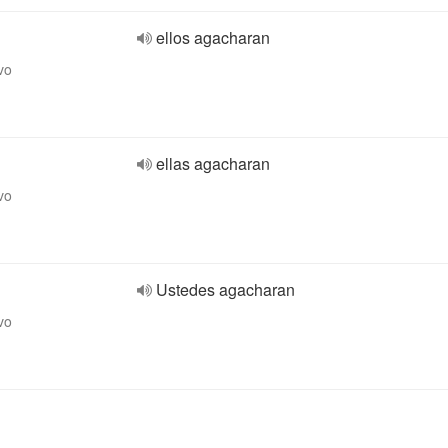
ellos agacharan
vo
ellas agacharan
vo
Ustedes agacharan
vo