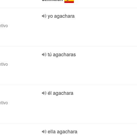
yo agachara
ntivo
tú agacharas
ntivo
él agachara
ntivo
ella agachara