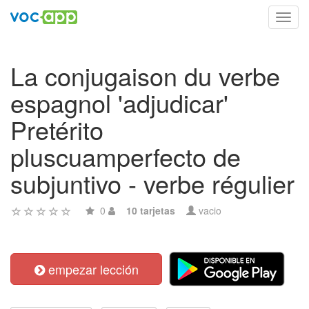
Toggl
navig
La conjugaison du verbe
espagnol 'adjudicar'
Pretérito
pluscuamperfecto de
subjuntivo - verbe régulier
0
10 tarjetas
vacio
empezar lección