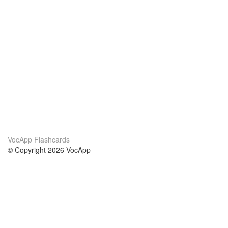
VocApp Flashcards
© Copyright 2026 VocApp
02-798 Mielczarskiego 8/58
Warsaw, Poland (EU)