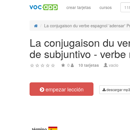
crear tarjetas
cursos
La conjugaison du verbe espagnol 'adensar' Pre
La conjugaison du ve
de subjuntivo - verbe 
0
10 tarjetas
vacio
empezar lección
descargar mp
término