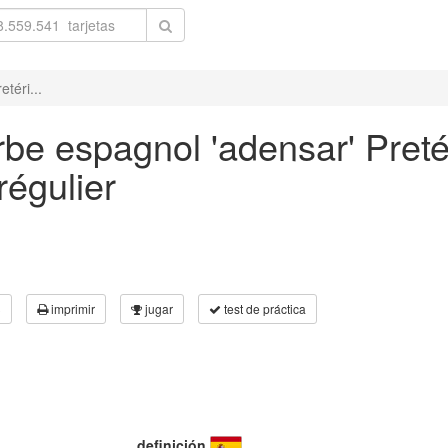
téri...
rbe espagnol 'adensar' Preté
régulier
3
imprimir
jugar
test de práctica
definición