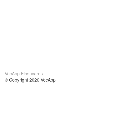
VocApp Flashcards
© Copyright 2026 VocApp
02-798 Mielczarskiego 8/58
Warsaw, Poland (EU)