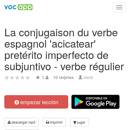
Toggl
navig
La conjugaison du verbe
espagnol 'acicatear'
pretérito imperfecto de
subjuntivo - verbe régulier
0
10 tarjetas
vacio
empezar lección
descargar mp3
imprimir
jugar