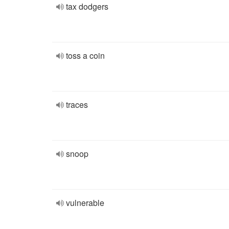
tax dodgers
toss a coin
traces
snoop
vulnerable