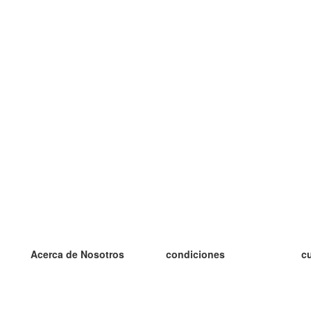
Acerca de Nosotros
condiciones
c
nuestro equipo
100% Garantía
es
blog
política de privacidad
es
prácticas Erasmus+
condiciones
es