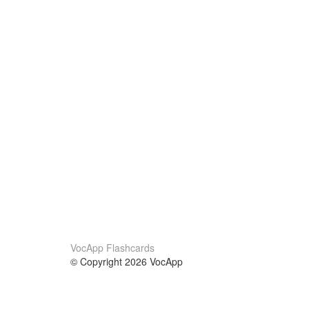
VocApp Flashcards
© Copyright 2026 VocApp
02-798 Mielczarskiego 8/58
Warsaw, Poland (EU)