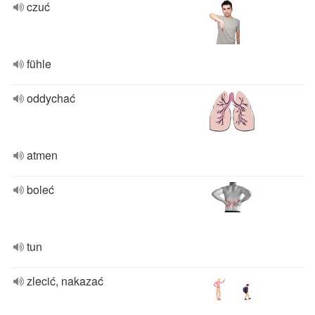
czuć
fühle
oddychać
atmen
boleć
tun
zlecić, nakazać