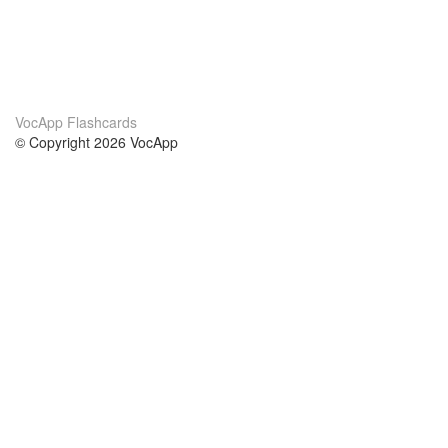
VocApp Flashcards
© Copyright 2026 VocApp
02-798 Mielczarskiego 8/58
Warsaw, Poland (EU)
Acerca de Nosotros
condiciones
nuestro equipo
100% Garantía
blog
política de privacidad