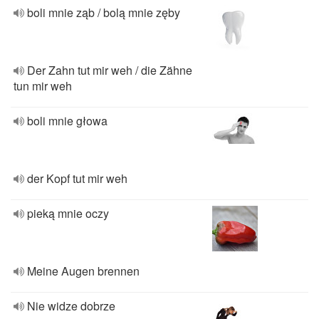
boli mnie ząb / bolą mnie zęby
Der Zahn tut mir weh / die Zähne
tun mir weh
boli mnie głowa
der Kopf tut mir weh
pieką mnie oczy
Meine Augen brennen
Nie widze dobrze