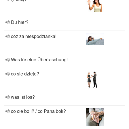
Du hier?
cóż za niespodzianka!
Was für eine Überraschung!
co się dzieje?
was ist los?
co cie boli? / co Pana boli?