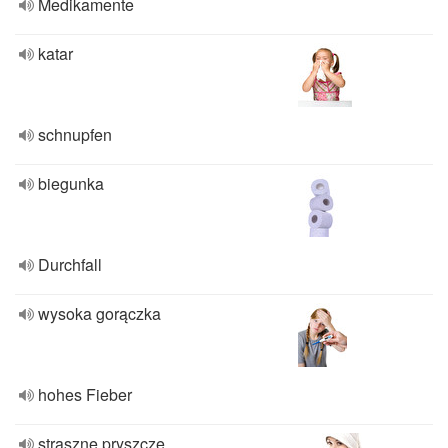
Medikamente
katar
schnupfen
biegunka
Durchfall
wysoka gorączka
hohes Fieber
straszne pryszcze