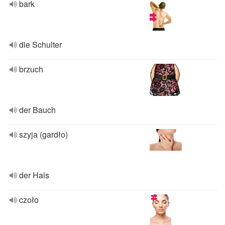
bark
die Schulter
brzuch
der Bauch
szyja (gardło)
der Hals
czoło