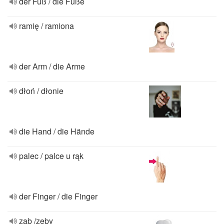
der Fuß / die Füße
ramię / ramiona
der Arm / die Arme
dłoń / dłonie
die Hand / die Hände
palec / palce u rąk
der Finger / die Finger
ząb /zęby