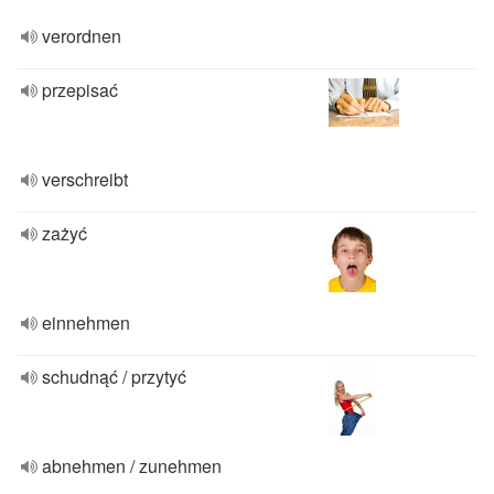
verordnen
przepisać
verschreibt
zażyć
einnehmen
schudnąć / przytyć
abnehmen / zunehmen