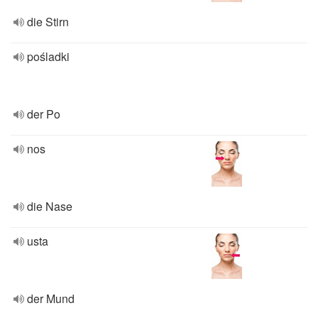
die Stirn
pośladki
der Po
nos
die Nase
usta
der Mund