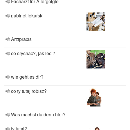
Facharzt für Allergolgie
gabinet lekarski
Arztpraxis
co słychać?, jak leci?
wie geht es dir?
co ty tutaj robisz?
Was machst du denn hier?
ty tutaj?