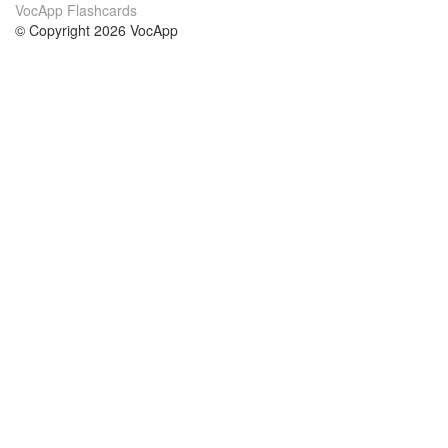
VocApp Flashcards
© Copyright 2026 VocApp
02-798 Mielczarskiego 8/58
Warsaw, Poland (EU)
Acerca de Nosotros
condiciones
nuestro equipo
100% Garantía
blog
política de privacidad
prácticas Erasmus+
condiciones
prácticas a distancia
GDPR
Contacto
cursos
contáctanos
estudio inglés
Ayuda
estudio alemán