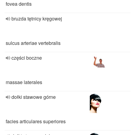
fovea dentis
bruzda tętnicy kręgowej
sulcus arteriae vertebralis
części boczne
massae laterales
dołki stawowe górne
facies articulares superiores