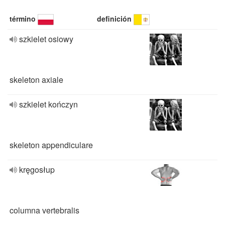
término
definición
szkielet osiowy
skeleton axiale
szkielet kończyn
skeleton appendiculare
kręgosłup
columna vertebralis