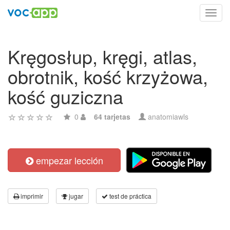
Toggl
navig
Kręgosłup, kręgi, atlas,
obrotnik, kość krzyżowa,
kość guziczna
0
64 tarjetas
anatomiawls
empezar lección
imprimir
jugar
test de práctica