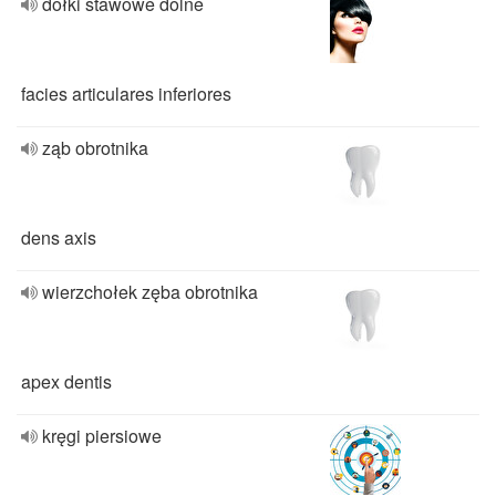
dołki stawowe dolne
facies articulares inferiores
ząb obrotnika
dens axis
wierzchołek zęba obrotnika
apex dentis
kręgi piersiowe