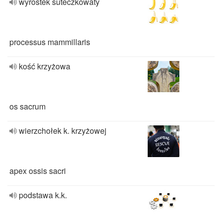
wyrostek suteczkowaty
processus mammillaris
kość krzyżowa
os sacrum
wierzchołek k. krzyżowej
apex ossis sacri
podstawa k.k.