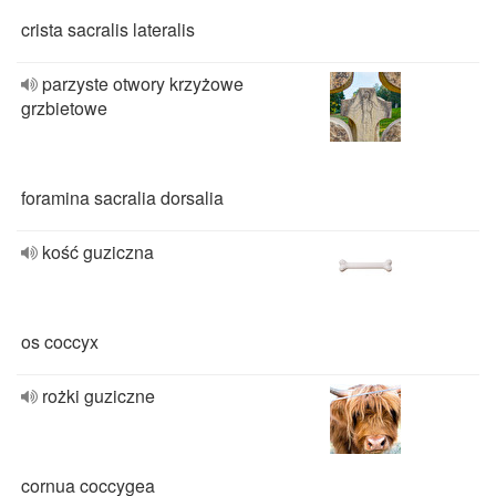
crista sacralis lateralis
parzyste otwory krzyżowe
grzbietowe
foramina sacralia dorsalia
kość guziczna
os coccyx
rożki guziczne
cornua coccygea