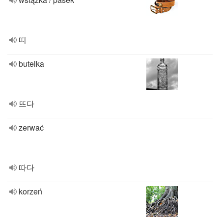
띠
butelka
뜨다
zerwać
따다
korzeń