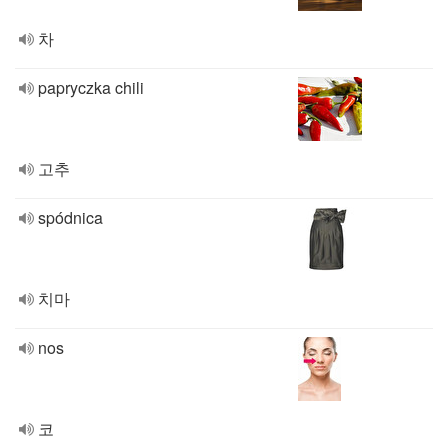
차
papryczka chili
고추
spódnica
치마
nos
코