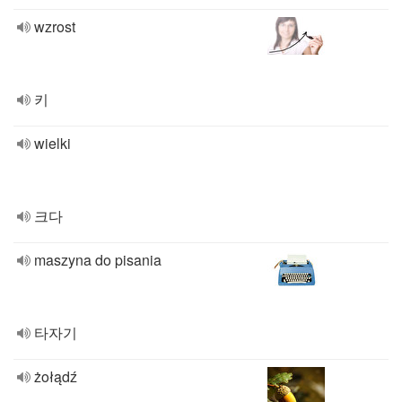
wzrost
키
wielki
크다
maszyna do pisania
타자기
żołądź