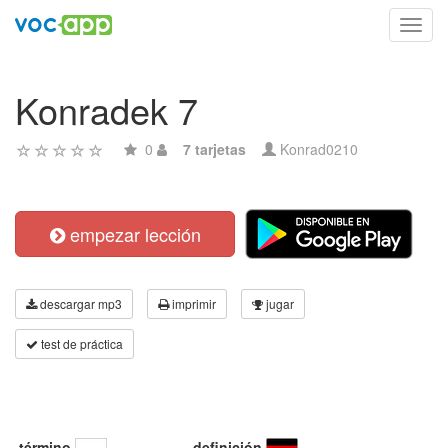
Toggl
navig
Konradek 7
0
7 tarjetas
Konrad0210
empezar lección
descargar mp3
imprimir
jugar
test de práctica
término
definición