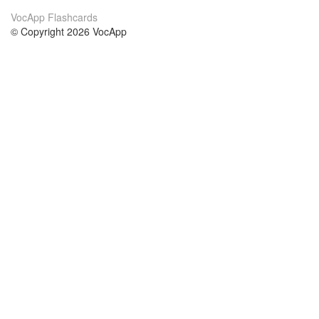
VocApp Flashcards
© Copyright 2026 VocApp
02-798 Mielczarskiego 8/58
Warsaw, Poland (EU)
Acerca de Nosotros
condiciones
nuestro equipo
100% Garantía
blog
política de privacidad
prácticas Erasmus+
condiciones
prácticas a distancia
GDPR
Contacto
cursos
contáctanos
estudio inglés