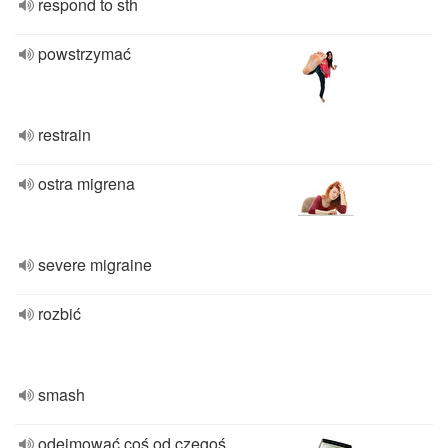
respond to sth
powstrzymać
restrain
ostra migrena
severe migraine
rozbić
smash
odejmować coś od czegoś