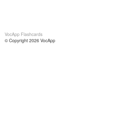
VocApp Flashcards
© Copyright 2026 VocApp
02-798 Mielczarskiego 8/58
Warsaw, Poland (EU)
Acerca de Nosotros
condiciones
nuestro equipo
100% Garantía
blog
política de privacidad
prácticas Erasmus+
condiciones