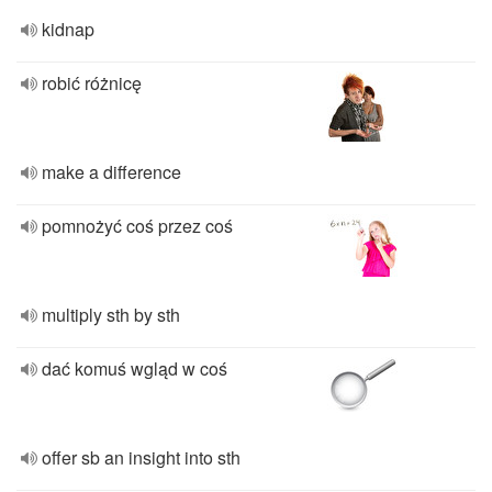
kidnap
robić różnicę
make a difference
pomnożyć coś przez coś
multiply sth by sth
dać komuś wgląd w coś
offer sb an insight into sth