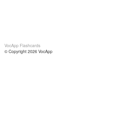
VocApp Flashcards
© Copyright 2026 VocApp
02-798 Mielczarskiego 8/58
Warsaw, Poland (EU)
Acerca de Nosotros
condiciones
nuestro equipo
100% Garantía