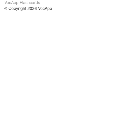
VocApp Flashcards
© Copyright 2026 VocApp
02-798 Mielczarskiego 8/58
Warsaw, Poland (EU)
Acerca de Nosotros
condiciones
nuestro equipo
100% Garantía
blog
política de privacidad
prácticas Erasmus+
condiciones
prácticas a distancia
GDPR
Contacto
cursos
contáctanos
estudio inglés
Ayuda
estudio alemán