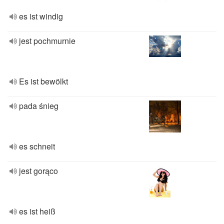
es ist windig
jest pochmurnie
Es ist bewölkt
pada śnieg
es schneit
jest gorąco
es ist heiß