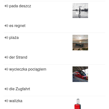
pada deszcz
es regnet
plaża
der Strand
wycieczka pociągiem
die Zugfahrt
walizka