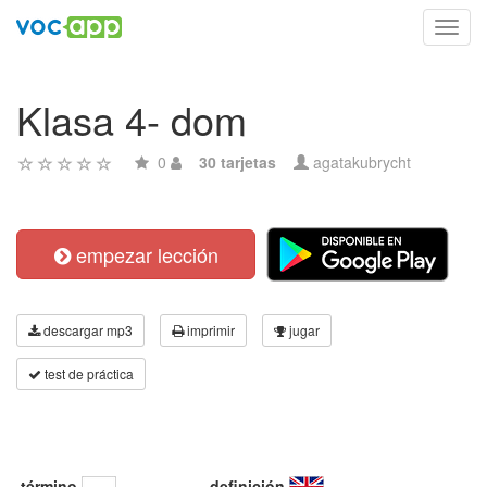
Toggl
navig
Klasa 4- dom
0
30 tarjetas
agatakubrycht
empezar lección
descargar mp3
imprimir
jugar
test de práctica
término
definición