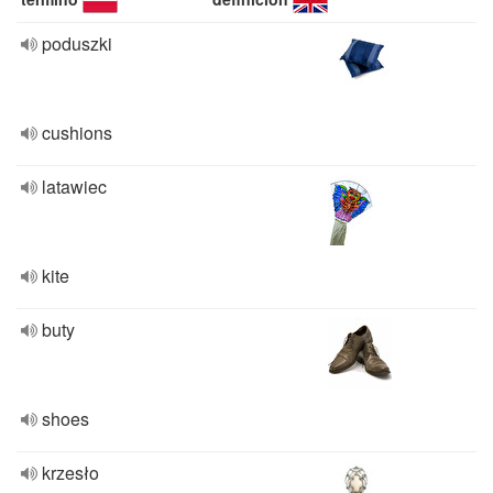
poduszki
cushions
latawiec
kite
buty
shoes
krzesło