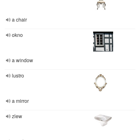
a chair
okno
a window
lustro
a mirror
zlew