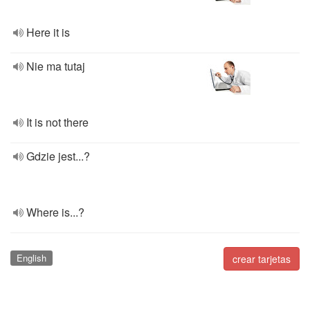
Here it is
Nie ma tutaj
It is not there
Gdzie jest...?
Where is...?
English
crear tarjetas