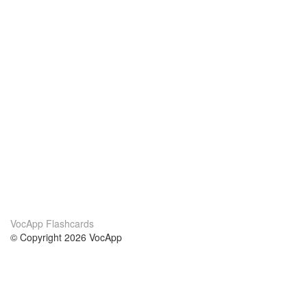
VocApp Flashcards
© Copyright 2026 VocApp
02-798 Mielczarskiego 8/58
Warsaw, Poland (EU)