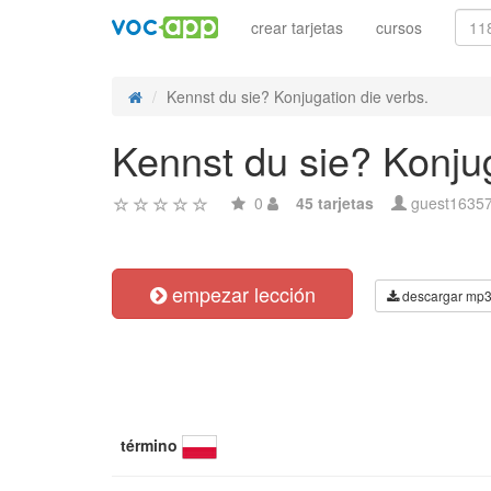
crear tarjetas
cursos
Kennst du sie? Konjugation die verbs.
Kennst du sie? Konjug
0
45 tarjetas
guest1635
empezar lección
descargar mp
término