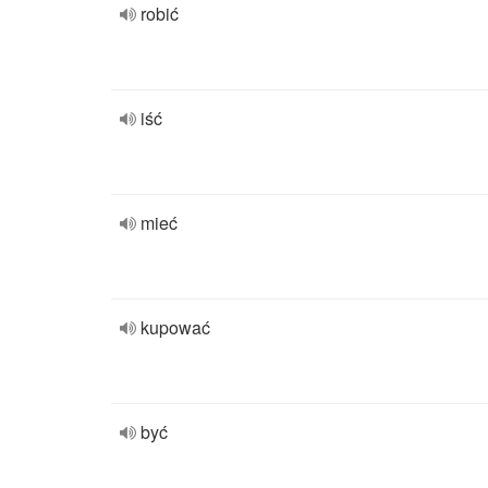
robić
iść
mieć
kupować
być