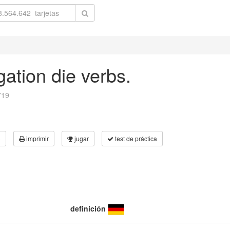
ation die verbs.
719
3
imprimir
jugar
test de práctica
definición