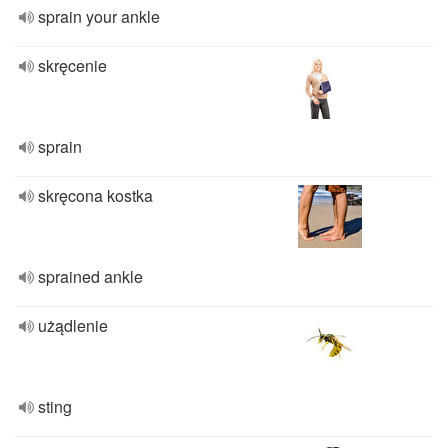
sprain your ankle
skręcenie
sprain
skręcona kostka
sprained ankle
użądlenie
sting