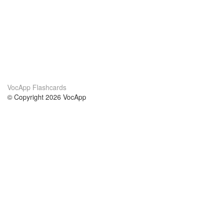
VocApp Flashcards
© Copyright 2026 VocApp
02-798 Mielczarskiego 8/58
Warsaw, Poland (EU)
Acerca de Nosotros
condiciones