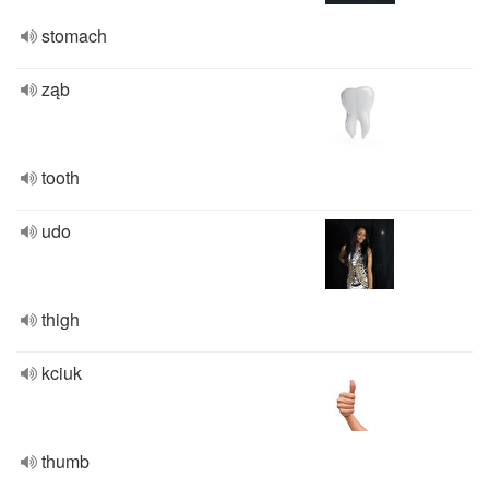
stomach
ząb
tooth
udo
thigh
kciuk
thumb