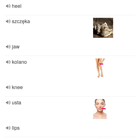
heel
szczęka
jaw
kolano
knee
usta
lips