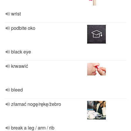
wrist
podbite oko
black eye
krwawić
bleed
złamać nogę/rękę/żebro
break a leg / arm / rib