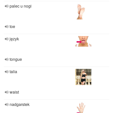
palec u nogi
toe
język
tongue
talia
waist
nadgarstek