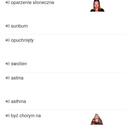
oparzenie słoneczne
sunburn
opuchnięty
swollen
astma
asthma
być chorym na