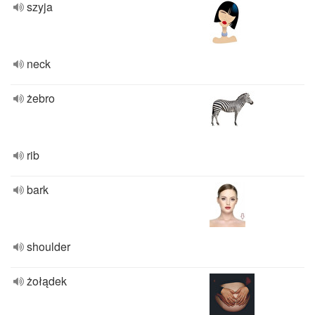
szyja
neck
żebro
rib
bark
shoulder
żołądek