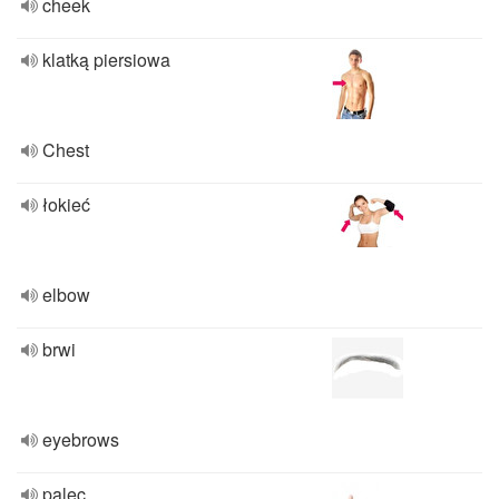
cheek
klatką piersiowa
Chest
łokieć
elbow
brwi
eyebrows
palec