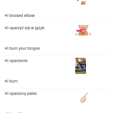
bruised elbow
oparzyć się w język
burn your tongue
oparzenie
burn
oparzony palec