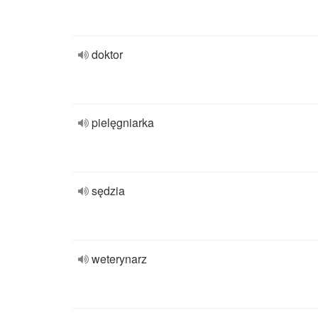
doktor
pielęgniarka
sędzia
weterynarz