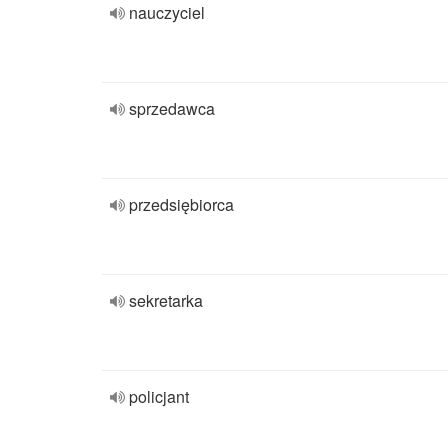
nauczyciel
sprzedawca
przedsiębiorca
sekretarka
policjant