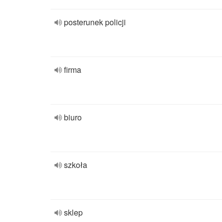
posterunek policji
firma
biuro
szkoła
sklep