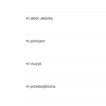
aktor, aktorka
policjant
muzyk
przedsiębiorca