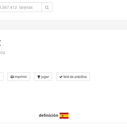
z
304
3
imprimir
jugar
test de práctica
definición