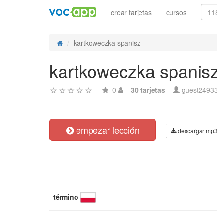
crear tarjetas
cursos
kartkoweczka spanisz
kartkoweczka spanis
0
30 tarjetas
guest2493
empezar lección
descargar mp
término