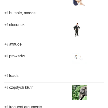
humble, modest
stosunek
attitude
prowadzi
leads
częstych kłutni
frequent arguments