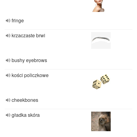
fringe
krzaczaste brwi
bushy eyebrows
kości policzkowe
cheekbones
gładka skóra