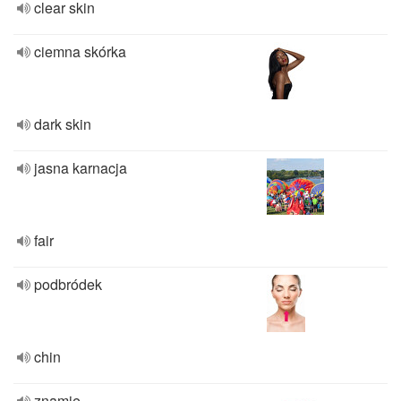
clear skin
ciemna skórka
dark skin
jasna karnacja
fair
podbródek
chin
znamię