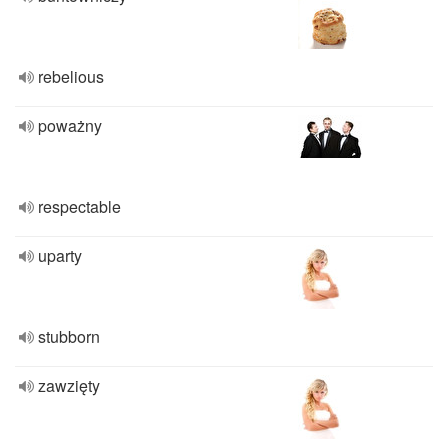
rebelious
poważny
respectable
uparty
stubborn
zawzięty