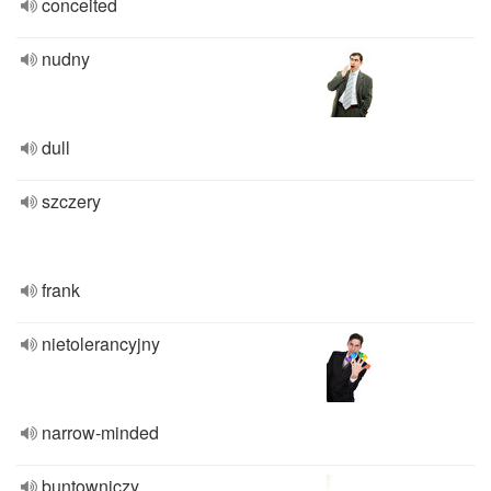
conceited
nudny
dull
szczery
frank
nietolerancyjny
narrow-minded
buntowniczy