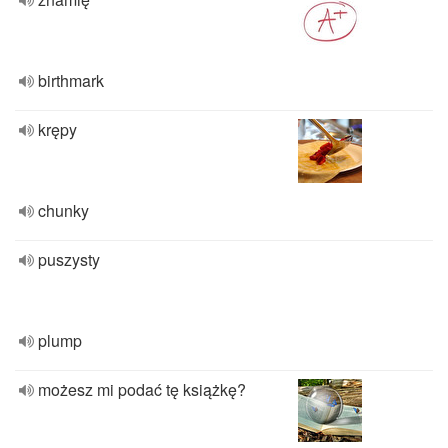
birthmark
krępy
chunky
puszysty
plump
możesz mi podać tę książkę?