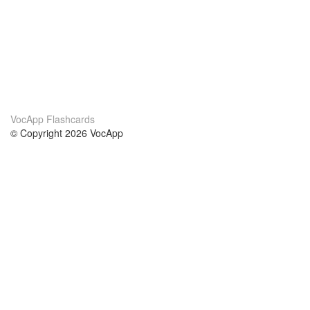
VocApp Flashcards
© Copyright 2026 VocApp
02-798 Mielczarskiego 8/58
Warsaw, Poland (EU)
Acerca de Nosotros
condiciones