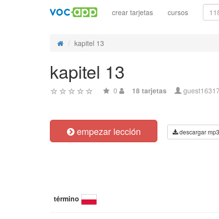
crear tarjetas
cursos
kapitel 13
kapitel 13
0
18 tarjetas
guest1631
empezar lección
descargar mp
término