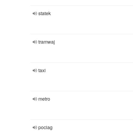
statek
tramwaj
taxi
metro
pociag