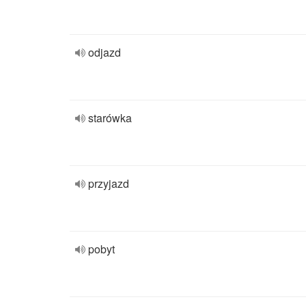
odjazd
starówka
przyjazd
pobyt