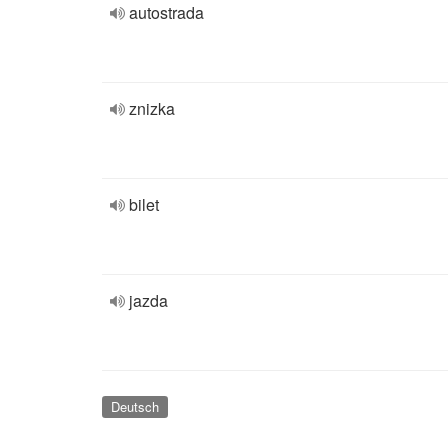
autostrada
znizka
bilet
jazda
Deutsch