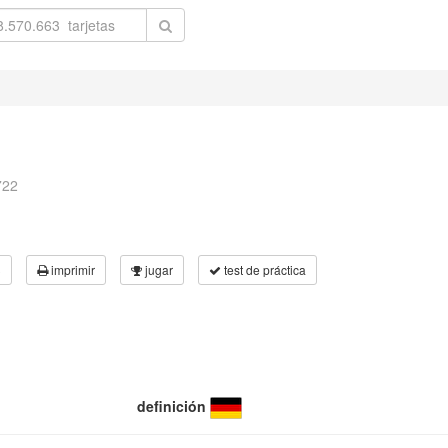
722
3
imprimir
jugar
test de práctica
definición