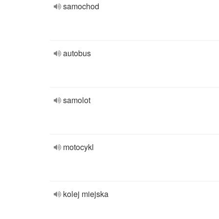
samochod
autobus
samolot
motocykl
kolej miejska