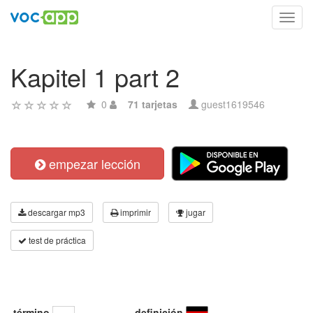
Toggl
navig
Kapitel 1 part 2
0
71 tarjetas
guest1619546
empezar lección
descargar mp3
imprimir
jugar
test de práctica
término
definición