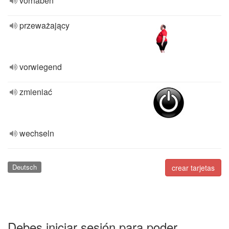
vorhaben
przeważający
vorwiegend
zmieniać
wechseln
Deutsch
crear tarjetas
Debes iniciar sesión para poder