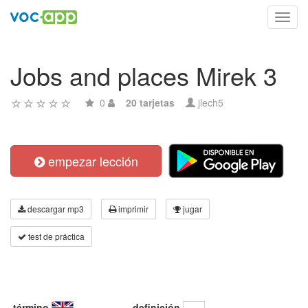
Toggl
navig
Jobs and places Mirek 3
0
20 tarjetas
jlech5
empezar lección
descargar mp3
imprimir
jugar
test de práctica
término
definición