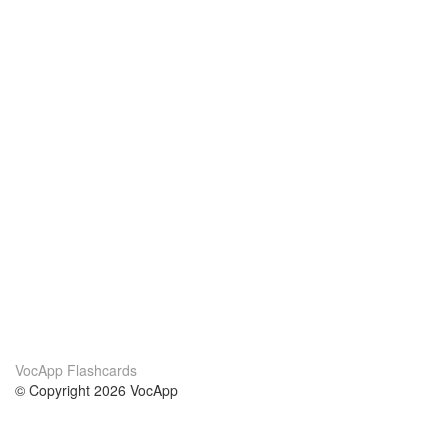
VocApp Flashcards
© Copyright 2026 VocApp
02-798 Mielczarskiego 8/58