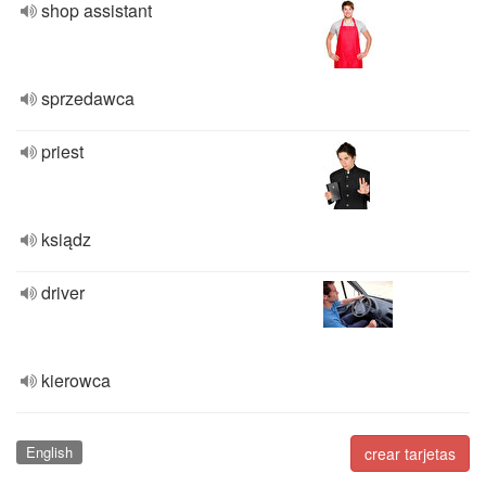
shop assistant
sprzedawca
priest
ksiądz
driver
kierowca
English
crear tarjetas