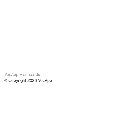
VocApp Flashcards
© Copyright 2026 VocApp
02-798 Mielczarskiego 8/58
Warsaw, Poland (EU)