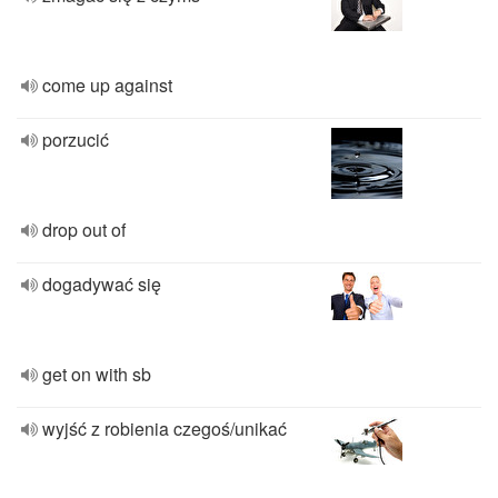
come up against
porzucić
drop out of
dogadywać się
get on with sb
wyjść z robienia czegoś/unikać