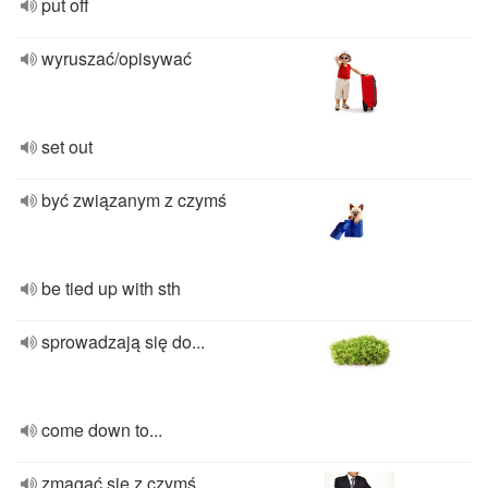
put off
wyruszać/opisywać
set out
być związanym z czymś
be tied up with sth
sprowadzają się do...
come down to...
zmagać się z czymś