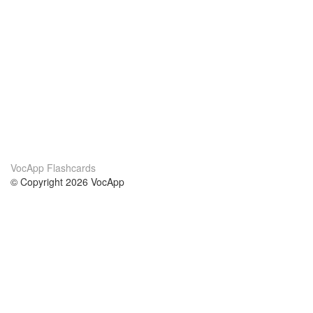
VocApp Flashcards
© Copyright 2026 VocApp
02-798 Mielczarskiego 8/58
Warsaw, Poland (EU)