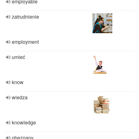
employable
zatrudnienie
employment
umieć
know
wiedza
knowledge
obeznany