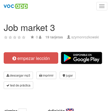
Toggl
navig
Job market 3
0
19 tarjetas
szymonrozkowski
empezar lección
descargar mp3
imprimir
jugar
test de práctica
término
definición