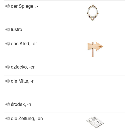
der Spiegel, -
lustro
das Kind, -er
dziecko, -er
die Mitte, -n
środek, -n
die Zeitung, -en