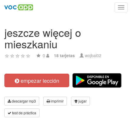
Toggl
navig
jeszcze więcej o
mieszkaniu
0
18 tarjetas
wojbal02
empezar lección
descargar mp3
imprimir
jugar
test de práctica