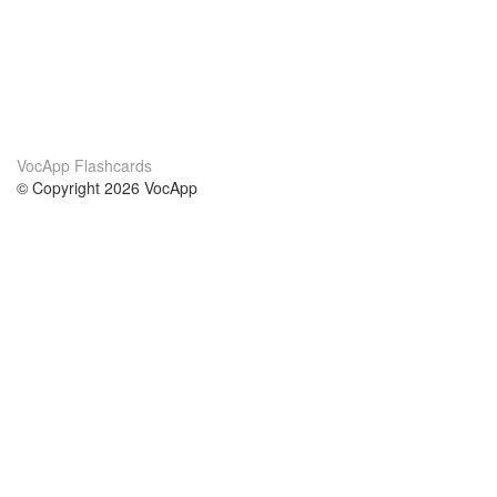
VocApp Flashcards
© Copyright 2026 VocApp
02-798 Mielczarskiego 8/58
Warsaw, Poland (EU)
Acerca de Nosotros
condiciones
nuestro equipo
100% Garantía