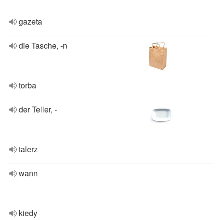
gazeta
die Tasche, -n
torba
der Teller, -
talerz
wann
kiedy