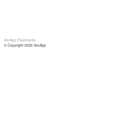
VocApp Flashcards
© Copyright 2026 VocApp
02-798 Mielczarskiego 8/58
Warsaw, Poland (EU)
Acerca de Nosotros
condiciones
nuestro equipo
100% Garantía