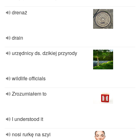
drenaż
drain
urzędnicy ds. dzikiej przyrody
wildlife officials
Zrozumiałem to
I understood it
nosi rurkę na szyi