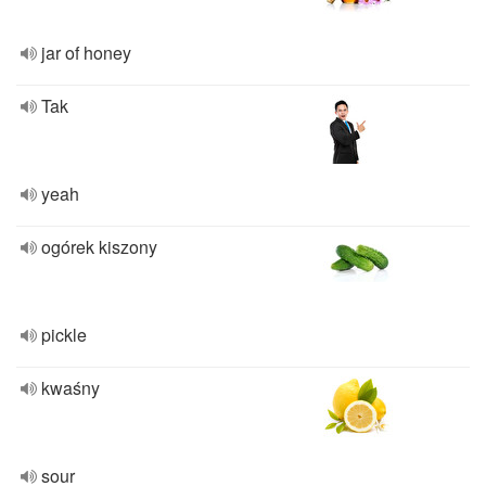
jar of honey
Tak
yeah
ogórek kiszony
pickle
kwaśny
sour