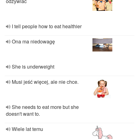
odżywiać
I tell people how to eat healthier
Ona ma niedowagę
She is underweight
Musi jeść więcej, ale nie chce.
She needs to eat more but she
doesn't want to.
Wiele lat temu