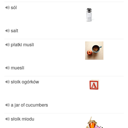
sól
salt
płatki musli
muesli
słoik ogórków
a jar of cucumbers
słoik miodu