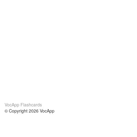
VocApp Flashcards
© Copyright 2026 VocApp
02-798 Mielczarskiego 8/58
Warsaw, Poland (EU)