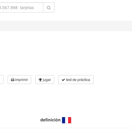
3
imprimir
jugar
test de práctica
definición