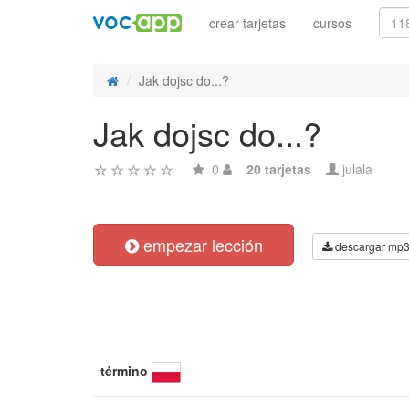
crear tarjetas
cursos
Jak dojsc do...?
Jak dojsc do...?
0
20 tarjetas
julala
empezar lección
descargar mp
término