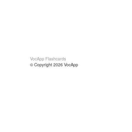
VocApp Flashcards
© Copyright 2026 VocApp
02-798 Mielczarskiego 8/58
Warsaw, Poland (EU)