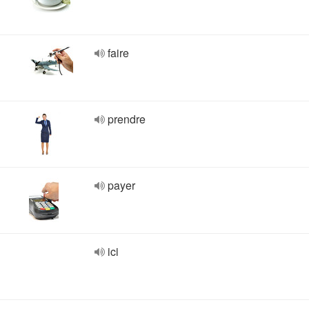
faire
prendre
payer
ici