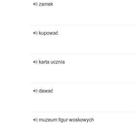
zamek
kupować
karta ucznia
dawać
muzeum figur woskowych