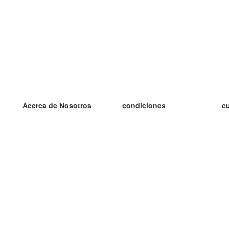
Acerca de Nosotros
condiciones
c
nuestro equipo
100% Garantía
es
blog
política de privacidad
es
prácticas Erasmus+
condiciones
es
prácticas a distancia
GDPR
es
es
Contacto
Más
es
contáctanos
tarjetas nuevas
algunos blogs
Ayuda
catálogo
Preguntas frecuentes