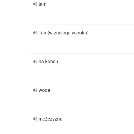
tam
Tam(w zasięgu wzroku)
na końcu
woda
mężczyzna