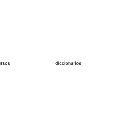
ursos
diccionarios
tudio inglés
tudio alemán
tudio francés
tudio ruso
tudio noruego
tudio sueco