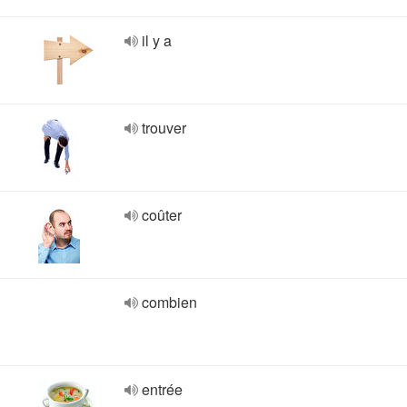
il y a
trouver
coûter
combien
entrée