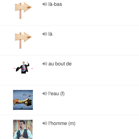
là-bas
là
au bout de
l'eau (f)
l'homme (m)