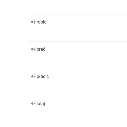
robic
brać
płacić
tutaj