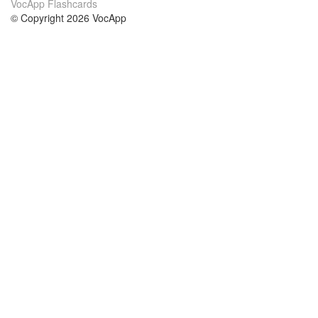
VocApp Flashcards
© Copyright 2026 VocApp
02-798 Mielczarskiego 8/58
Warsaw, Poland (EU)
Acerca de Nosotros
condiciones
nuestro equipo
100% Garantía
blog
política de privacidad
prácticas Erasmus+
condiciones
prácticas a distancia
GDPR
Contacto
cursos
contáctanos
estudio inglés
Ayuda
estudio alemán