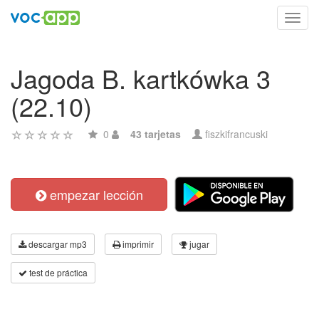
Toggl
navig
Jagoda B. kartkówka 3
(22.10)
0
43 tarjetas
fiszkifrancuski
empezar lección
descargar mp3
imprimir
jugar
test de práctica