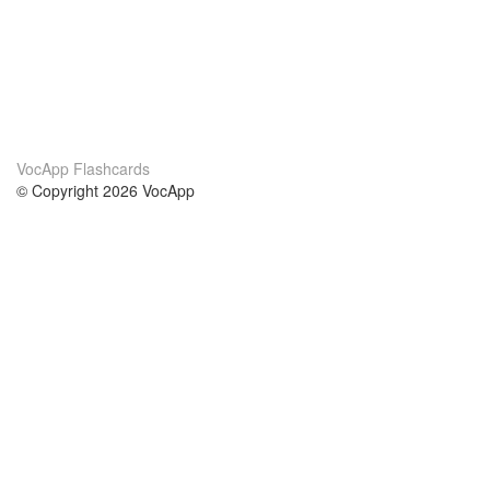
VocApp Flashcards
© Copyright 2026 VocApp
02-798 Mielczarskiego 8/58
Warsaw, Poland (EU)
Acerca de Nosotros
condiciones
nuestro equipo
100% Garantía