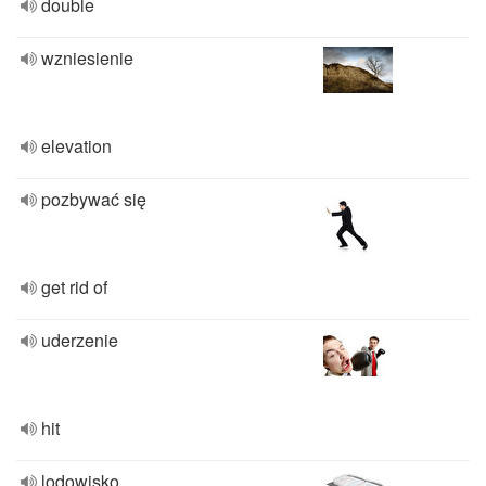
double
wzniesienie
elevation
pozbywać się
get rid of
uderzenie
hit
lodowisko