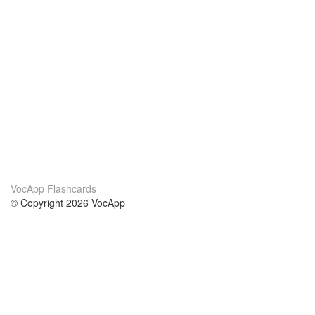
VocApp Flashcards
© Copyright 2026 VocApp
02-798 Mielczarskiego 8/58
Warsaw, Poland (EU)