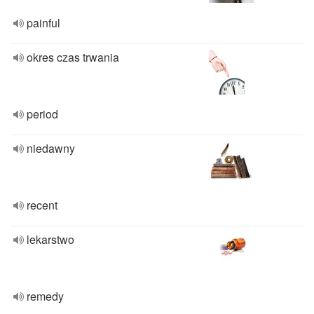
painful
okres czas trwania
period
niedawny
recent
lekarstwo
remedy