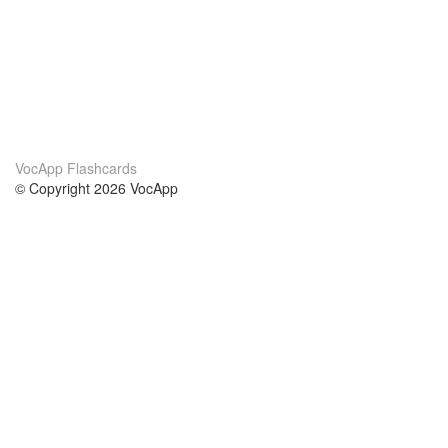
VocApp Flashcards
© Copyright 2026 VocApp
02-798 Mielczarskiego 8/58
Warsaw, Poland (EU)
Acerca de Nosotros
condiciones