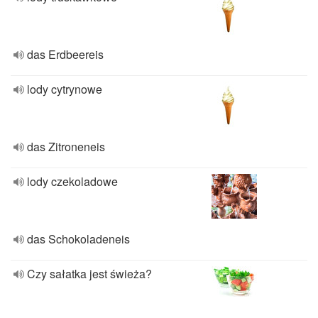
das Erdbeereis
lody cytrynowe
das Zitroneneis
lody czekoladowe
das Schokoladeneis
Czy sałatka jest świeża?