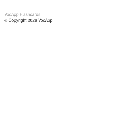
VocApp Flashcards
© Copyright 2026 VocApp
02-798 Mielczarskiego 8/58
Warsaw, Poland (EU)
Acerca de Nosotros
condiciones
nuestro equipo
100% Garantía
blog
política de privacidad
prácticas Erasmus+
condiciones
prácticas a distancia
GDPR
Contacto
cursos