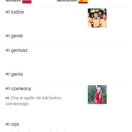
ludzie
gente
geniusz
genio
czerwony
Ona w ogóle nie lubi koloru
czerwonego.
rojo