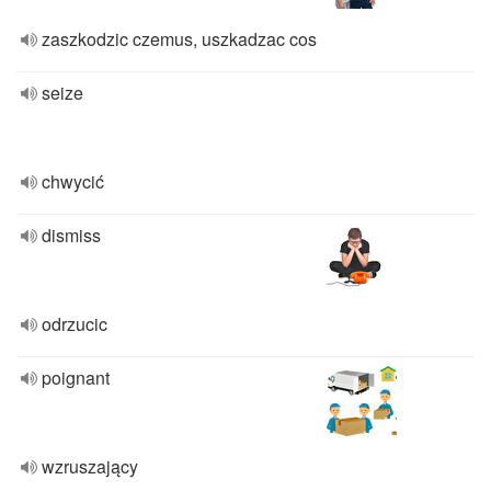
zaszkodzic czemus, uszkadzac cos
seize
chwycić
dismiss
odrzucic
poignant
wzruszający