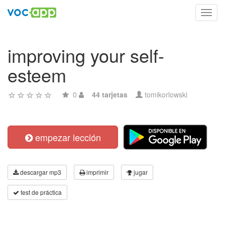
Toggl
navig
improving your self-
esteem
0
44 tarjetas
tomikorlowski
empezar lección
descargar mp3
imprimir
jugar
test de práctica