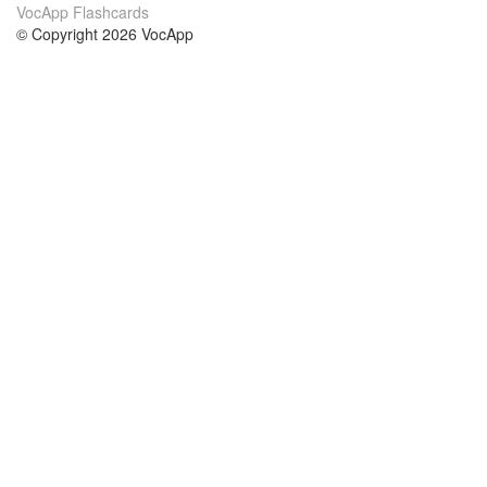
VocApp Flashcards
© Copyright 2026 VocApp
02-798 Mielczarskiego 8/58
Warsaw, Poland (EU)
Acerca de Nosotros
condiciones
nuestro equipo
100% Garantía
blog
política de privacidad
prácticas Erasmus+
condiciones
prácticas a distancia
GDPR
Contacto
cursos
contáctanos
estudio inglés
Ayuda
estudio alemán