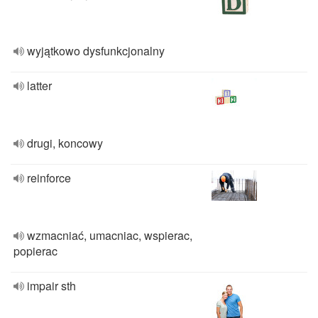
wyjątkowo dysfunkcjonalny
latter
drugi, koncowy
reinforce
wzmacniać, umacniac, wspierac,
popierac
impair sth